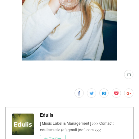
Edulis
[ Music Label & Management ] >>> Contact :
edulismusic (at) gmail (dot) com <<<
フォロー