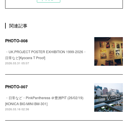
関連記事
PHOTO-008
・UK.PROJECT POSTER EXHIBITION 1999-2026・
日常など[Kyocera T Proof]
2026.03.31 05:07
PHOTO-007
・日常など・PinkPantheress ＠豊洲PIT (26/02/19)
[KONICA BIG MINI BM-301]
2026.03.16 02:36