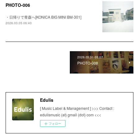
PHOTO-006
・日帰りで青森へ[KONICA BIG MINI BM-301]
2026.03.05 06:40
2026.03.31 05:07
PHOTO-008
Edulis
[ Music Label & Management ] >>> Contact :
edulismusic (at) gmail (dot) com <<<
フォロー